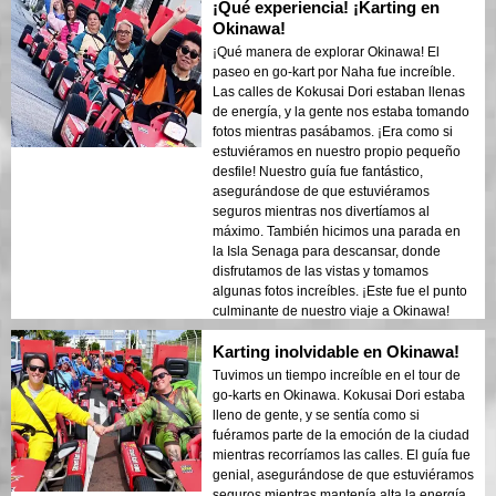
¡Qué experiencia! ¡Karting en
Okinawa!
¡Qué manera de explorar Okinawa! El
paseo en go-kart por Naha fue increíble.
Las calles de Kokusai Dori estaban llenas
de energía, y la gente nos estaba tomando
fotos mientras pasábamos. ¡Era como si
estuviéramos en nuestro propio pequeño
desfile! Nuestro guía fue fantástico,
asegurándose de que estuviéramos
seguros mientras nos divertíamos al
máximo. También hicimos una parada en
la Isla Senaga para descansar, donde
disfrutamos de las vistas y tomamos
algunas fotos increíbles. ¡Este fue el punto
culminante de nuestro viaje a Okinawa!
Karting inolvidable en Okinawa!
Tuvimos un tiempo increíble en el tour de
go-karts en Okinawa. Kokusai Dori estaba
lleno de gente, y se sentía como si
fuéramos parte de la emoción de la ciudad
mientras recorríamos las calles. El guía fue
genial, asegurándose de que estuviéramos
seguros mientras mantenía alta la energía.