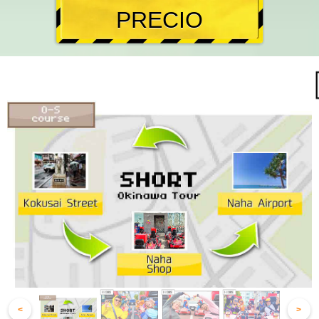
PRECIO
<
>