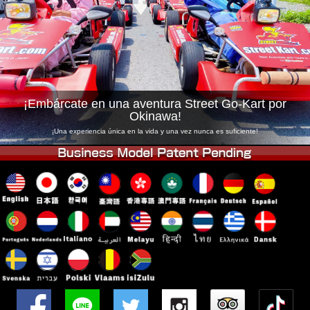
Empresa
Reservas
Cambiar Tienda
Tokyo Shinagawa
Tokyo Akihabara#1
Tokyo Akihabara#2
Tokyo Shibuya
Tokyo Shibuya Annex
Tokyo Bay
¡Embárcate en una aventura Street Go-Kart por
Okinawa!
Tokyo Asakusa
Osaka
¡Una experiencia única en la vida y una vez nunca es suficiente!
Okinawa