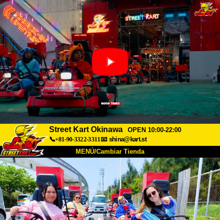
Street Kart Okinawa
OPEN 10:00-22:00
📞+81-90-3322-3311
📧
shina@kart.st
MENÚ/Cambiar Tienda
INICIO
Acerca de
Especificaciones
Precios
Acceso
Testimonios
Preguntas Frecuentes