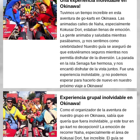
Una experiencia inolvidable en
Okinawa!
Tuvimos un tiempo increíble en esta
aventura de go-karts en Okinawa. Las
animadas calles de Naha, especialmente
Kokusai Dori, estaban llenas de emoción.
La gente animaba y saludaba mientras
pasábamos, ¡y nos sentimos como
celebridades! Nuestro guía se aseguró de
que estuviéramos seguros mientras nos
permitía disfrutar de la diversión. La parada
en la isla Senaga fue hermosa, y nos
encantó disfrutar de la vista juntos. Fue una
experiencia inolvidable, ¡y no podemos
esperar para hacerlo de nuevo en nuestro
próximo viaje a Okinawa!
Experiencia grupal inolvidable en
Okinawa!
Como el organizador de la aventura de
nuestro grupo en Okinawa, sabía que
quería que fuera inolvidable, ¡y este tour en
go-kart no decepcionó! La emoción de
recorrer Naha, especialmente el área de
Kokusai Dori, fue increíble. El guía se