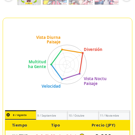
8 / Agosto
9 / Septiembre
10 / Octubre
11 / Noviembre
Tiempo
Tipo
Precio (JPY)