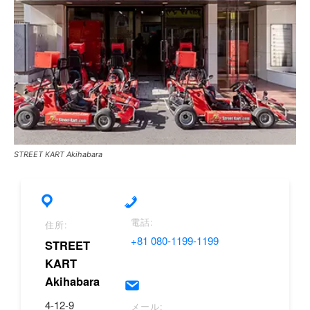
STREET KART Akihabara
電話:
住所:
+81 080-1199-1199
STREET
KART
Akihabara
4-12-9
メール: