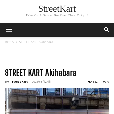
StreetKart
Take On A Street Go-Kart Thru Tokyo!
ホーム
STREET KART Akihabara
STREET KART Akihabara
から
Street Kart
-
2025年3月27日
582
0