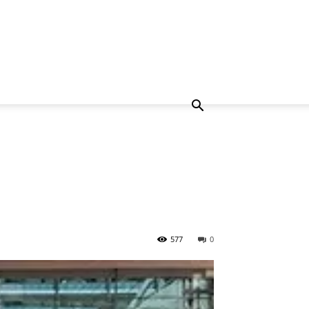
577
0