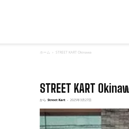
ホーム
STREET KART Okinawa
STREET KART Okina
から
Street Kart
-
2025年3月27日