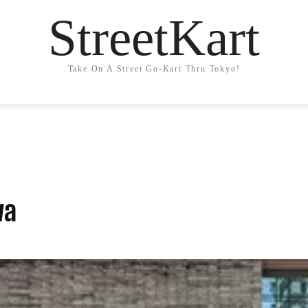
StreetKart
Take On A Street Go-Kart Thru Tokyo!
wa