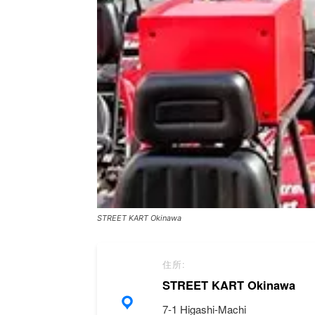
STREET KART Okinawa
住所:
STREET KART Okinawa
7-1 Higashi-Machi