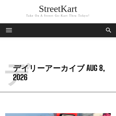
StreetKart
Take On A Street Go-Kart Thru Tokyo!
デ
デイリーアーカイブ AUG 8,
2026