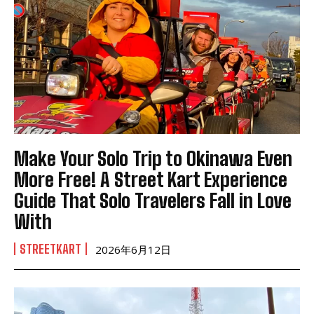
Make Your Solo Trip to Okinawa Even
More Free! A Street Kart Experience
Guide That Solo Travelers Fall in Love
With
STREETKART
2026年6月12日