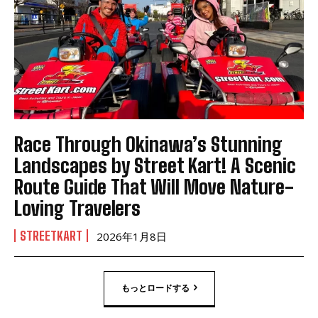
Race Through Okinawa’s Stunning
Landscapes by Street Kart! A Scenic
Route Guide That Will Move Nature-
Loving Travelers
STREETKART
2026年1月8日
もっとロードする