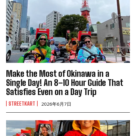
Make the Most of Okinawa in a
Single Day! An 8–10 Hour Guide That
Satisfies Even on a Day Trip
STREETKART
2026年6月7日