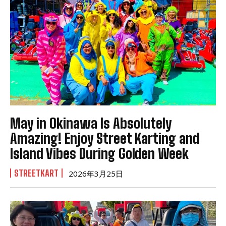
May in Okinawa Is Absolutely
Amazing! Enjoy Street Karting and
Island Vibes During Golden Week
STREETKART
2026年3月25日