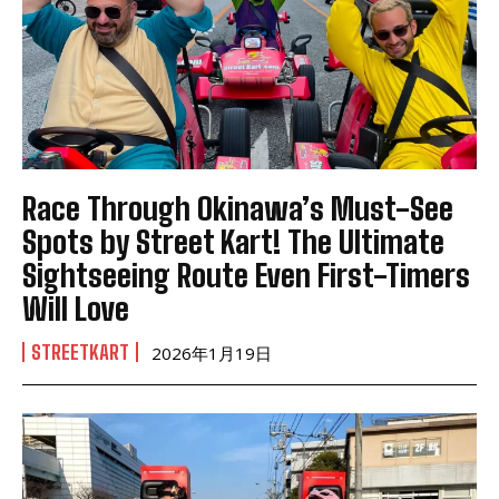
Race Through Okinawa’s Must-See
Spots by Street Kart! The Ultimate
Sightseeing Route Even First-Timers
Will Love
STREETKART
2026年1月19日