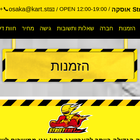
osaka@kart.st
סקה
OPEN 12:00-19:00
📞+81-90-9977-6644
📧
הזמנות
חברה
שאלות ותשובות
גישה
מחיר
חוות ד
הזמנות