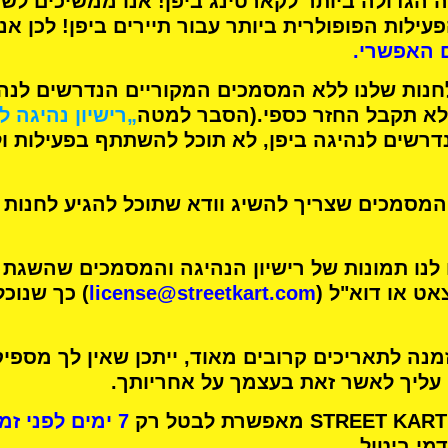
 הגדולה ביותר לקארטינג
ביפן! אנו ממשיכים לש
עילות הפופולרית ביותר
עבור תיירים ביפן! לכן אנ
 האפשרי.
חנות שלנו ללא המסמכים המקוריים הנדרשים לנהיג
א תקבל החזר כספי.
(הסבר למטה
„רישיון נהיגה ל
רשים לנהיגה ביפן, לא תוכל להשתתף בפעילות ו
מסמכים שצריך להשיג וודא שתוכל להגיע לחנות 
 לנו תמונות של רישיון הנהיגה והמסמכים שהשגת
אט או דוא"ל (
license@streetkart.com
) כך שנוכ
נה לתאריכים קרובים מאוד, ייתכן שאין לך מספיק
 עליך לאשר זאת בעצמך על אחריותך.
7 ימים לפני זמן הפעילות שלך
מי ביטול.