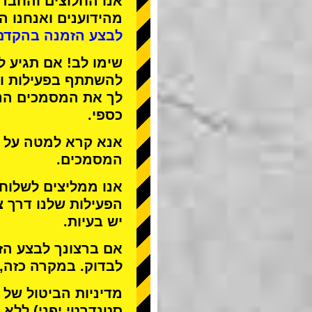
אנו
החלוצים
ו
החברה
מהידוענים
ואנחנו
הפ
לבצע הזמנה בהקדם
שימו לב! אם תגיע ל
להשתתף בפעילות ול
לך את המסמכים הנד
כספי.
אנא קרא למטה על ה
המסמכים.
אנו ממליצים לשלוח
הפעילות שלנו דרך צ
יש בעיות.
אם ברצונך לבצע הזמ
לבדוק. במקרה כזה,
מדיניות הביטול של STREET KART מאפשרת לבטל רק
סטנדרטי יפני) ללא ד