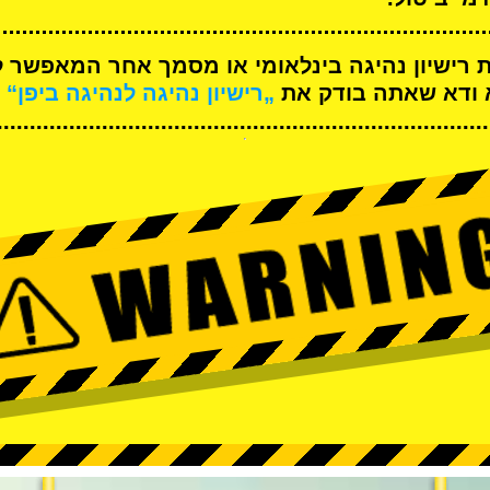
ת רישיון נהיגה בינלאומי או מסמך אחר המאפשר ל
א ודא שאתה בודק את
„רישיון נהיגה לנהיגה ביפן“