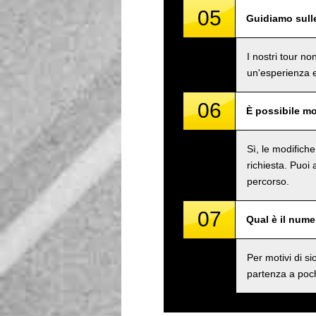
05
Guidiamo sull
I nostri tour n
un'esperienza e
06
È possibile mo
Sì, le modifich
richiesta. Puoi
percorso.
07
Qual è il num
Per motivi di 
partenza a poch