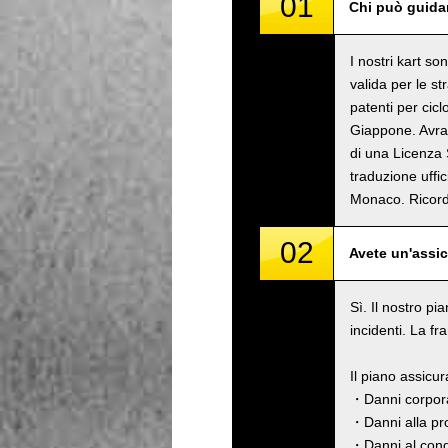
01
Chi può guidar
I nostri kart s
valida per le s
patenti per cicl
Giappone. Avrai
di una Licenza 
traduzione uffi
Monaco. Rico
02
Avete un'assi
Sì. Il nostro pi
incidenti. La fr
Il piano assicu
・Danni corpora
・Danni alla pro
・Danni al cond