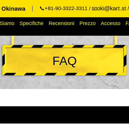
oki@kart.st
t Okinawa
📞+81-90-3322-3311
📧
 Siamo
Specifiche
Recensioni
Prezzo
Accesso
F
FAQ