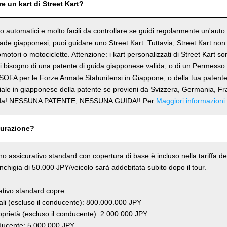
e un kart di Street Kart?
ono automatici e molto facili da controllare se guidi regolarmente un'aut
trade giapponesi, puoi guidare uno Street Kart. Tuttavia, Street Kart no
omotori o motociclette. Attenzione: i kart personalizzati di Street Kart s
 bisogno di una patente di guida giapponese valida, o di un Permesso 
SOFA per le Forze Armate Statunitensi in Giappone, o della tua patent
ciale in giapponese della patente se provieni da Svizzera, Germania, Fr
rda! NESSUNA PATENTE, NESSUNA GUIDA!! Per
Maggiori informazioni
curazione?
ano assicurativo standard con copertura di base è incluso nella tariffa del
anchigia di 50.000 JPY/veicolo sarà addebitata subito dopo il tour.
rativo standard copre:
li (escluso il conducente): 800.000.000 JPY
prietà (escluso il conducente): 2.000.000 JPY
ucente: 5.000.000 JPY