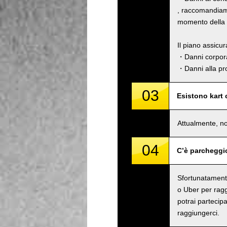
, raccomandiamo
momento della p
Il piano assicu
・Danni corpora
・Danni alla pro
03
Esistono kart
Attualmente, no
04
C’è parcheggi
Sfortunatamente
o Uber per raggi
potrai partecipa
raggiungerci.