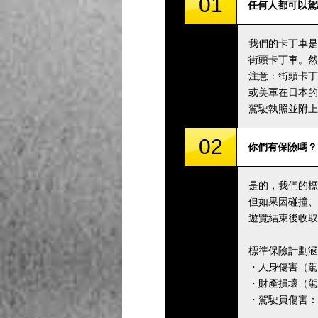
01
任何人都可以駕
我們的卡丁車是
街頭卡丁車。然
注意：街頭卡丁
或美軍在日本的
駕駛執照並附上
02
你們有保險嗎？
是的，我們的標
但如果因碰撞、
遊覽結束後收取
標準保險計劃涵
・人身傷害（駕駛
・財產損壞（駕駛
・駕駛員傷害：5,