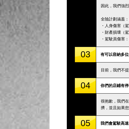
因此，我們強烈
全險計劃涵蓋：
・人身傷害（駕駛
・財產損壞（駕駛
・駕駛員傷害：5,
03
有可以容納多位
目前，我們不提
04
你們的店鋪有停
很抱歉，我們在
擠，並且如果您
05
我們會駕駛高速