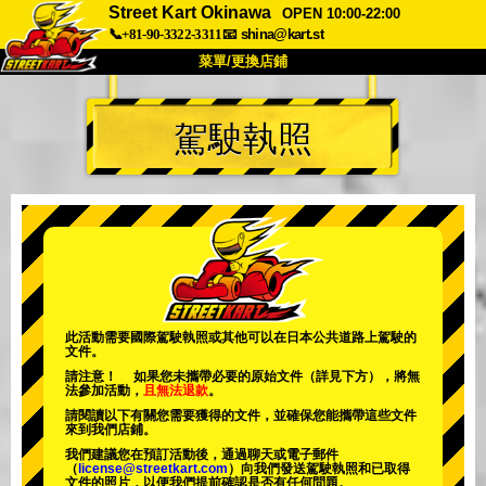
Street Kart Okinawa
OPEN 10:00-22:00
📞+81-90-3322-3311
📧
shina@kart.st
菜單/更換店鋪
首頁
駕駛執照
關於
規格
價格
交通方式
顧客聲音
常見問題
公司
預訂
更換店鋪
東京品川 #1
東京秋葉原#1
東京秋葉原#2
東京澀谷
此活動需要國際駕駛執照或其他可以在日本公共道路上駕駛的
文件。
東京澀谷附屬
東京灣
請注意！ 如果您未攜帶必要的原始文件（詳見下方），將無
法參加活動，
且無法退款
。
東京淺草
大阪
請閱讀以下有關您需要獲得的文件，並確保您能攜帶這些文件
來到我們店鋪。
沖繩
我們建議您在預訂活動後，通過聊天或電子郵件
（
license@streetkart.com
）向我們發送駕駛執照和已取得
文件的照片，以便我們提前確認是否有任何問題。