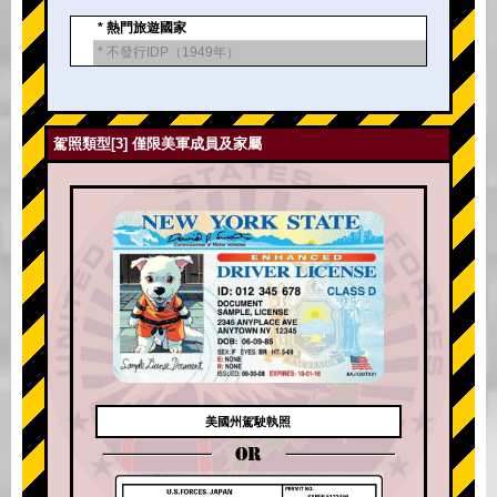
* 熱門旅遊國家
* 不發行IDP（1949年）
駕照類型[3] 僅限美軍成員及家屬
美國州駕駛執照
OR