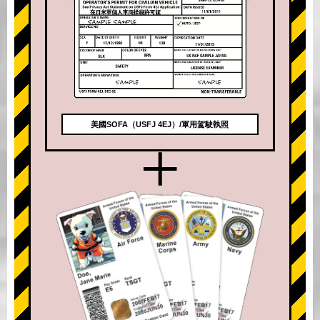
美國SOFA（USFJ 4EJ）/軍用駕駛執照
+