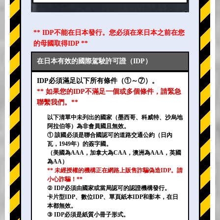
** IDP不能在日本發行。您必須在來日本之前在您
的母國取得IDP **
在日本有效的國際駕駛許可證（IDP）
IDP必須滿足以下所有條件（①～⑦）。
** 如果您的IDP不滿足一個或多個條件，請緊急
聯繫我們。**
以下清單中未列出的國家（墨西哥、科威特、沙烏地
阿拉伯等）為非會員國且無效。
① 該國必須是聯合國認可的道路交通公約（日內
瓦，1949年）的簽字國。
（美國為AAA，加拿大為CAA，澳洲為AAA，英國
為AA）
** 未經授權的機構正在網路上販售詐騙偽造IDP。請
小心詐騙！**
② IDP必須由國家或當局認可的認證機構發行。
卡片型IDP、數位IDP、單頁紙本IDP和影本，在日
本都無效。
③ IDP必須是紙質小冊子形式。