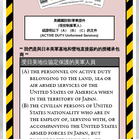
美國國防部/軍事證件
（現役制服軍人）
或證明以下（A）（B）（C）的文件
(ACTIVE DUTY Uniformed Services)
** 我們是與日本美軍基地和營地直接簽約的授權承包
商 **
受日美地位協定保護的美軍人員
(A) the personnel on active duty
belonging to the land, sea or
air armed services of the
United States of America when
in the territory of Japan.
(B) the civilian persons of United
States nationality who are in
the employ of, serving with, or
accompanying the United States
armed forces in Japan, but