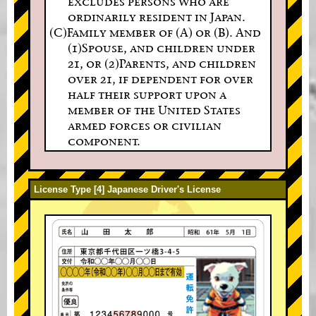
excludes persons who are
ordinarily resident in Japan.
(C)Family member of (A) or (B). And
(1)Spouse, and children under
21, or (2)Parents, and children
over 21, if dependent for over
half their support upon a
member of the United States
armed forces or civilian
component.
License Type [4] Japanese Driver's License